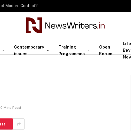
 of Modern Conflict?
Life
Contemporary
Training
Open
Bey
issues
Programmes
Forum
Ne
10 Mins Read
est