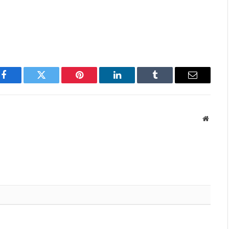
Facebook
Twitter
Pinterest
LinkedIn
Tumblr
Email
Websit