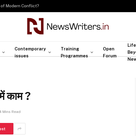
 of Modern Conflict?
Life
Contemporary
Training
Open
Bey
issues
Programmes
Forum
Ne
ें काम ?
4 Mins Read
est