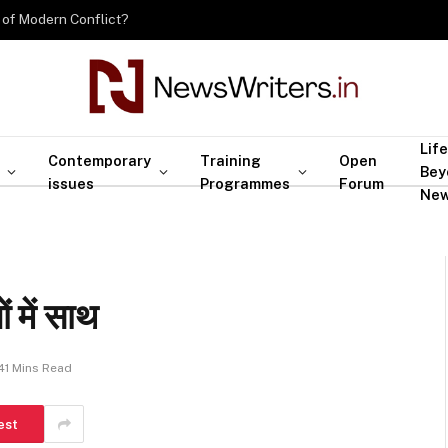
 of Modern Conflict?
Life
Contemporary
Training
Open
Bey
issues
Programmes
Forum
Ne
ं में साथ
41 Mins Read
est