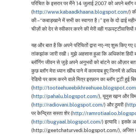
परिचित के इसरार पर मैंने 14 जुलाई 2007 को अपने ब्लॉ
(
http://www.kabaadkhaana.blogspot.com
/) क
की – “कबाड़खाने में सभी का स्वागत है।” इस के दो ढाई मही
चीज़ों को देर से स्वीकार करने की मेरी वही गऊपट्टीवासियों वाल
यह और बात है कि अपने परिचितों द्वारा नए-नए शुरू किए गए उन
तांकझांक जारी रखी। मुझे अहसास हुआ कि अधिकांश हिदी ब्लॉ
ब्लॉगिंग जीवन से जुड़े अपने अनुभवों को बांटने का औज़ार बता
कुछ ब्लॉग मेरा ध्यान खींच पाने में कामयाब हुए जिनमें से अधि
रेडियो पर काम करने वाले मित्र इरफ़ान का ब्लॉग टूटी हुई बि
(
http://tooteehueebikhreehuee.blogspot.com
(
http://pahalu.blogspot.com/
), यूनुस खा़न और विम
(
http://radiovani.blogspot.com/
) और ठुमरी (
http
पर केन्द्रित सस्ता शेर (
http://ramrotiaaloo.blogsp
(
http://bugyaal.blogspot.com/
) इत्यादि। इसके अला
(http://geetchaturvedi.blogspot.com/), अजित वड